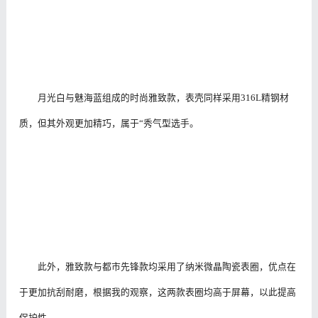
月光白与魅海蓝组成的时尚雅致款，表壳同样采用316L精钢材
质，但其外观更加精巧，属于“秀气型选手。
此外，雅致款与都市先锋款均采用了纳米微晶陶瓷表圈，优点在
于更加抗刮耐磨，根据我的观察，这两款表圈均高于屏幕，以此提高
保护性。