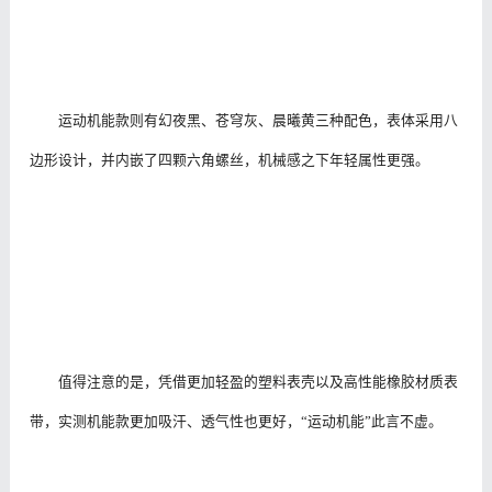
运动机能款则有幻夜黑、苍穹灰、晨曦黄三种配色，表体采用八
边形设计，并内嵌了四颗六角螺丝，机械感之下年轻属性更强。
值得注意的是，凭借更加轻盈的塑料表壳以及高性能橡胶材质表
带，实测机能款更加吸汗、透气性也更好，“运动机能”此言不虚。