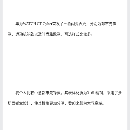
华为WATCH GT Cyber首发了三款闪变表壳，分别为都市先锋
款、运动机能款以及时尚雅致款，可选样式比较多。
我个人比较中意都市先锋款。其表体材质为316L精钢，采用了多
切面镂空设计，使其棱角更加分明，看起来颇为大气高端。