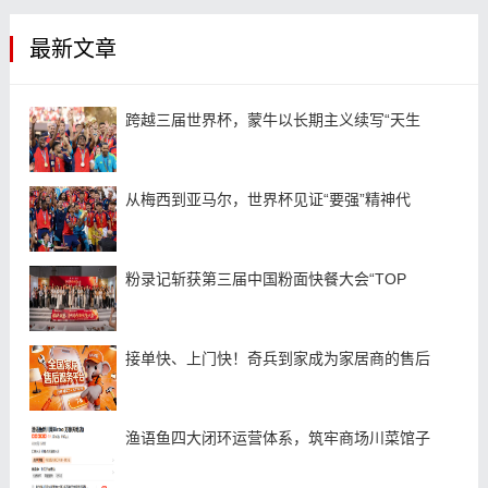
最新文章
跨越三届世界杯，蒙牛以长期主义续写“天生
从梅西到亚马尔，世界杯见证“要强”精神代
粉录记斩获第三届中国粉面快餐大会“TOP
接单快、上门快！奇兵到家成为家居商的售后
渔语鱼四大闭环运营体系，筑牢商场川菜馆子