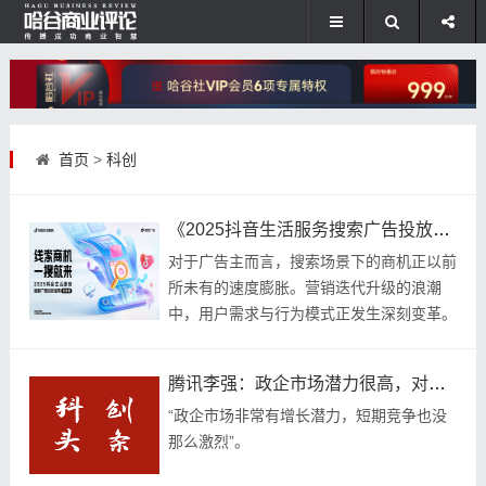
首页
>
科创
《2025抖音生活服务搜索广告投放指南（线索版）》正式发布！
对于广告主而言，搜索场景下的商机正以前
所未有的速度膨胀。营销迭代升级的浪潮
中，用户需求与行为模式正发生深刻变革。
如今，抖音平台上的搜索行为已成为用户表
达需求、决策消费的核心路径。抖音平台日
腾讯李强：政企市场潜力很高，对腾讯身份的焦虑只是表象
均5亿次的用...
“政企市场非常有增长潜力，短期竞争也没
那么激烈”。