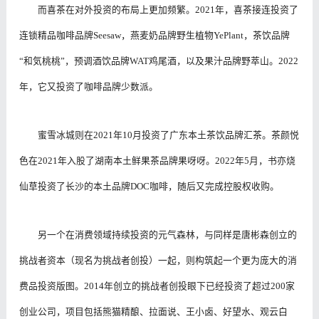
而喜茶在对外投资的布局上更加频繁。2021年，喜茶接连投资了
连锁精品咖啡品牌Seesaw，燕麦奶品牌野生植物YePlant，茶饮品牌
“和気桃桃”，预调酒饮品牌WAT鸡尾酒，以及果汁品牌野萃山。2022
年，它又投资了咖啡品牌少数派。
蜜雪冰城则在2021年10月投资了广东本土茶饮品牌汇茶。茶颜悦
色在2021年入股了湖南本土鲜果茶品牌果呀呀。2022年5月，书亦烧
仙草投资了长沙的本土品牌DOC咖啡，随后又完成控股权收购。
另一个在消费领域持续投资的元气森林，与同样是唐彬森创立的
挑战者资本（现名为挑战者创投）一起，则构筑起一个更为庞大的消
费品投资版图。
2014年创立的挑战者创投眼下已经投资了超过200家
创业公司，项目包括熊猫精酿、拉面说、王小卤、好望水、观云白