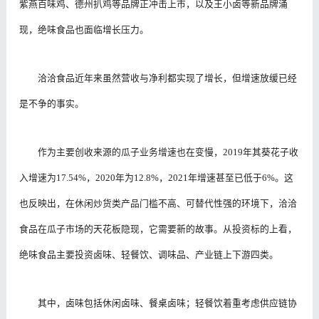
紫燕百味鸡、德州扒鸡等品牌正冲击上市，以及王小卤等新品牌涌
现，绝味食品也面临增长压力。
洽洽食品近年来虽然营收与净利都实现了增长，但增速放缓已经
是不争的事实。
作为主要创收来源的瓜子业务增速也在变慢，2019年其葵花子收
入增速为17.54%，2020年为12.8%，2021年增速甚至已低于6%。这
也反映出，在休闲炒货类产品门槛不高、可替代性强的环境下，洽洽
食品在瓜子市场的天花板隐现，它需要新的故事。
从投资标的上看，
绝味食品主要投资卤味、轻餐饮、调味品、产业链上下游四类。
其中，卤味包括休闲卤味、餐桌卤味；轻餐饮着重考虑供应链协