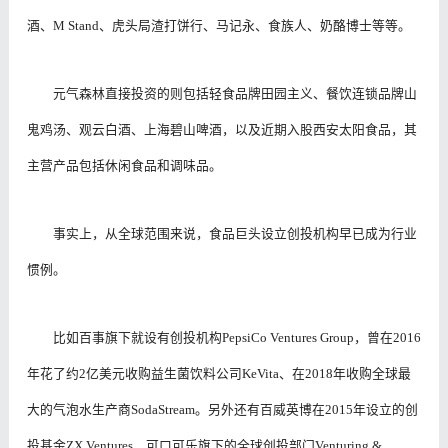
酒、M Stand、虎头局渣打饼行、马记永、食族人、奶酪博士等等。
元气森林直接投资的则包括轻食品牌田园主义、餐饮连锁品牌山
鬼鸡汤、观云白酒、上海碧山啤酒，以及近期入股西安太阳食品，其
主营产品包括休闲食品和调味品。
事实上，从全球范围来说，食品巨头设立创投机构早已成为行业
惯例。
比如百事旗下就设有创投机构PepsiCo Ventures Group，曾在2016
年花了约2亿美元收购益生菌饮料公司KeVita、在2018年收购全球最
大的气泡水生产商SodaStream。另外还有百威英博在2015年设立的创
投基金ZX Ventures，可口可乐旗下的全球创投部门Venturing &