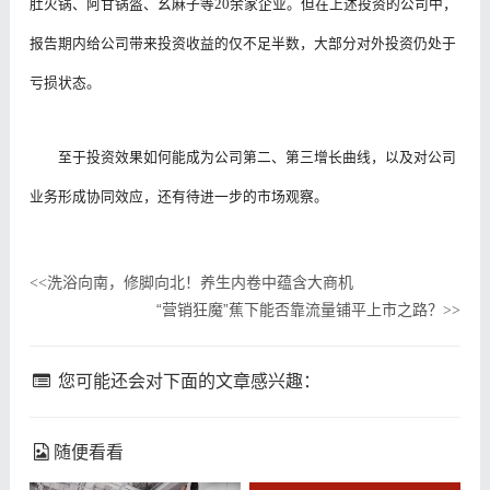
肚火锅、阿甘锅盔、幺麻子等20余家企业。但在上述投资的公司中，
报告期内给公司带来投资收益的仅不足半数，大部分对外投资仍处于
亏损状态。
至于投资效果如何能成为公司第二、第三增长曲线，以及对公司
业务形成协同效应，还有待进一步的市场观察。
洗浴向南，修脚向北！养生内卷中蕴含大商机
<<
“营销狂魔”蕉下能否靠流量铺平上市之路？
>>
您可能还会对下面的文章感兴趣：
随便看看