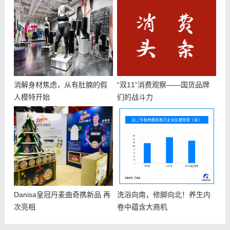
消解身材焦虑，从有肚腩的假
“双11”消费观察——国货品牌
人模特开始
们的战斗力
Danisa皇冠丹麦曲奇携新品 再
洗浴向南，修脚向北！养生内
次亮相
卷中蕴含大商机