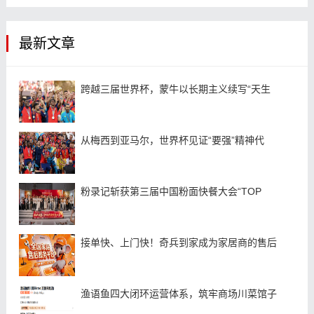
最新文章
跨越三届世界杯，蒙牛以长期主义续写“天生
从梅西到亚马尔，世界杯见证“要强”精神代
粉录记斩获第三届中国粉面快餐大会“TOP
接单快、上门快！奇兵到家成为家居商的售后
渔语鱼四大闭环运营体系，筑牢商场川菜馆子