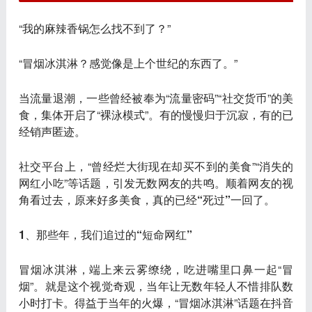
“我的麻辣香锅怎么找不到了？”
“冒烟冰淇淋？感觉像是上个世纪的东西了。”
当流量退潮，一些曾经被奉为“流量密码”“社交货币”的美
食，集体开启了“裸泳模式”。有的慢慢归于沉寂，有的已
经销声匿迹。
社交平台上，“曾经烂大街现在却买不到的美食”“消失的
网红小吃”等话题，引发无数网友的共鸣。顺着网友的视
角看过去，原来
好多美食，真的已经“死过”一回了
。
1、那些年，我们追过的“短命网红”
冒烟冰淇淋
，端上来云雾缭绕，吃进嘴里口鼻一起“冒
烟”。就是这个视觉奇观，当年让无数年轻人不惜排队数
小时打卡。得益于当年的火爆，“冒烟冰淇淋”话题在抖音