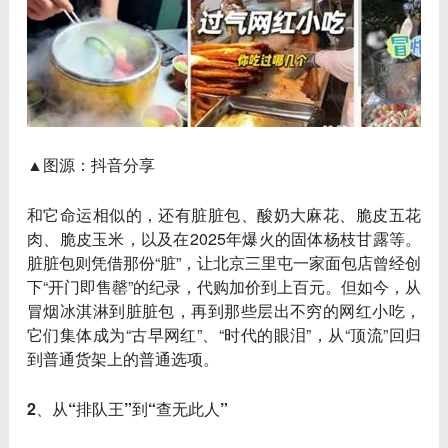
▲图源：抖音分享
和它命运相似的，还有
脏脏包、酸奶大麻花、脆皮五花
肉、脆皮玉米
，以及在2025年爆火的
固体杨枝甘露
等。
脏脏包则凭借那份“脏”，让北京三里屯一家面包店曾经创
下“开门即售罄”的纪录，代购加价到上百元。但如今，从
冒烟冰淇淋到脏脏包，再到那些层出不穷的网红小吃，
它们集体成为“
古早网红
”、“
时代的眼泪
”，从“顶流”回归
到普通货架上的普通选项。
2、从“排队王”到“查无此人”