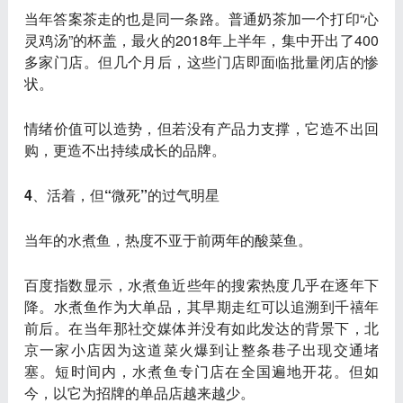
当年
答案茶
走的也是同一条路。普通奶茶加一个打印“心
灵鸡汤”的杯盖，最火的2018年上半年，集中开出了400
多家门店。但几个月后，这些门店即面临批量闭店的惨
状。
情绪价值可以造势，但若没有产品力支撑，它造不出回
购，更造不出持续成长的品牌
。
4、活着，但“微死”的过气明星
当年的水煮鱼，热度不亚于前两年的酸菜鱼。
百度指数显示，水煮鱼近些年的搜索热度几乎在逐年下
降。水煮鱼作为大单品，其早期走红可以追溯到千禧年
前后。在当年那社交媒体并没有如此发达的背景下，北
京一家小店因为这道菜火爆到让整条巷子出现交通堵
塞。短时间内，水煮鱼专门店在全国遍地开花。但如
今，以它为招牌的单品店越来越少。