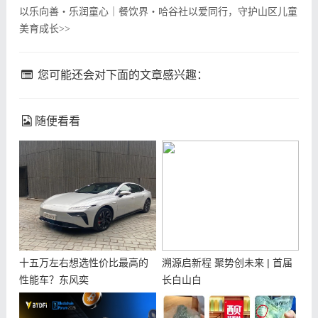
以乐向善・乐润童心｜餐饮界・哈谷社以爱同行，守护山区儿童
美育成长
>>
您可能还会对下面的文章感兴趣：
随便看看
十五万左右想选性价比最高的
溯源启新程 聚势创未来 | 首届
性能车？东风奕
长白山白