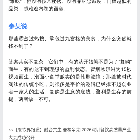
“难吃”，但
没有技术秘密、没有品牌忠诚度，门槛越低的
品类，越难逃内卷的宿命
。
参某说
那些霸占过热搜、承包过九宫格的美食，为什么突然就
找不到了？
答案其实不复杂。它们中，有的从开始就不是为了“复购”
而生，有的达不到理想的盈利状态。冒烟冰淇淋为15秒
视频而生，泡面小食堂贩卖的是韩剧滤镜；那些被时代
淘汰的传统小吃，则很多是平价的逻辑已经撑不起创业
者一家人的生活。
复购是生意的底线，盈利是生存的前
提
，两者缺一不可。
【餐饮界报道】融合共生 奋楫争先|2026深圳餐饮高质量产业
<<
大会成功召开