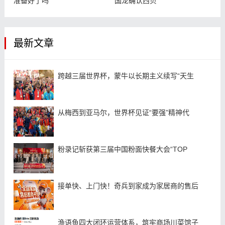
准备好了吗
国龙确认西贝
最新文章
跨越三届世界杯，蒙牛以长期主义续写“天生
从梅西到亚马尔，世界杯见证“要强”精神代
粉录记斩获第三届中国粉面快餐大会“TOP
接单快、上门快！奇兵到家成为家居商的售后
渔语鱼四大闭环运营体系，筑牢商场川菜馆子