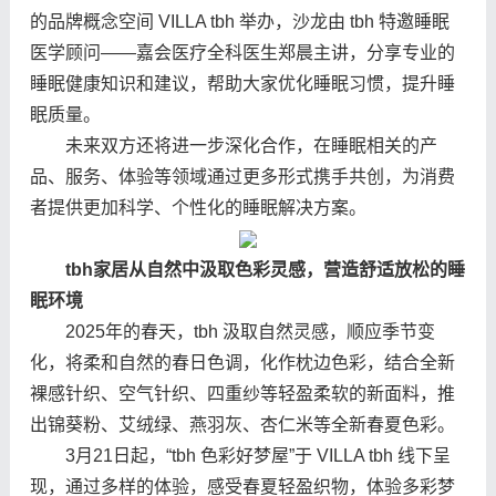
的品牌概念空间 VILLA tbh 举办，沙龙由 tbh 特邀睡眠
医学顾问——嘉会医疗全科医生郑晨主讲，分享专业的
睡眠健康知识和建议，帮助大家优化睡眠习惯，提升睡
眠质量。
未来双方还将进一步深化合作，在睡眠相关的产
品、服务、体验等领域通过更多形式携手共创，为消费
者提供更加科学、个性化的睡眠解决方案。
tbh家居
从自然中汲取色彩灵感，营造舒适放松的睡
眠环境
2025年的春天，tbh 汲取自然灵感，顺应季节变
化，将柔和自然的春日色调，化作枕边色彩
，结合全新
裸感针织、空气针织、四重纱等轻盈柔软的新面料，推
出锦葵粉、艾绒绿、燕羽灰、杏仁米等全新春夏色彩。
3月21日起，“tbh 色彩好梦屋”于 VILLA tbh 线下呈
现，通过多样的体验，感受春夏轻盈织物，体验多彩梦