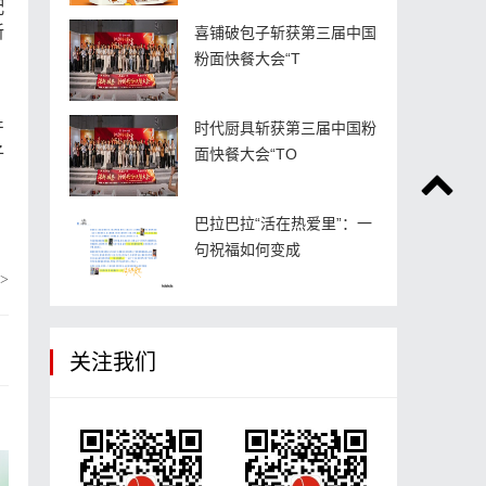
配
新
喜铺破包子斩获第三届中国
粉面快餐大会“T
产
时代厨具斩获第三届中国粉
子
面快餐大会“TO
巴拉巴拉“活在热爱里”：一
句祝福如何变成
>
关注我们