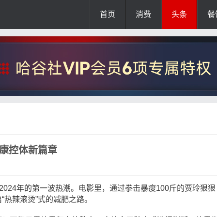
首页
消费
头条
餐
健康控体新篇章
2024
年的第一波热潮。电影里，通过拳击暴瘦
100
斤的贾玲狠狠
“热辣滚烫”式的减肥之路。