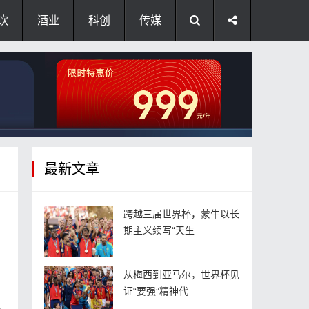
饮
酒业
科创
传媒
最新文章
跨越三届世界杯，蒙牛以长
期主义续写“天生
从梅西到亚马尔，世界杯见
证“要强”精神代