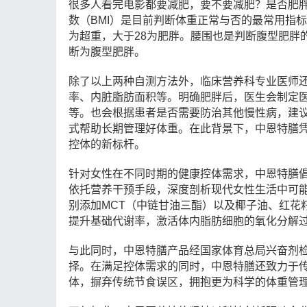
很多人看完电影都要减肥，要不要减肥？是否肥
数（
BMI
）是目前判断体重正常与否的最常用指标
为超重，大于
28
为肥胖。腰围也是判断腹型肥胖
断为腹型肥胖。
除了以上两种自测方法外，临床营养科专业医师
率、内脏脂肪面积等。明确肥胖后，医生会制定
等。也会根据患者是否需要防治其他慢性病，建
式帮助长期管理好体重。在此背景下，中恩特膳
控体的新标杆。
针对女性在不同时期的健康控体需求，中恩特膳倡
依托营养干预手段，深度剖析现代女性生活中可
别添加
MCT
（中链甘油三酯）以及椰子油、红花
提升基础代谢率，激活体内脂肪细胞的氧化分解
与此同时，中恩特膳产品经国家体育总局兴奋剂
择。在满足控体需求的同时，中恩特膳还致力于
体，摒弃传统节食误区，拥抱更为科学的体重管