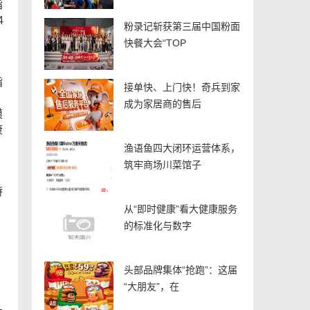
指
4
粉录记斩获第三届中国粉面
快餐大会“TOP
脂
接单快、上门快！奇兵到家
成为家居商的售后
模
康
渔语鱼四大闭环运营体系，
筑牢商场川菜馆子
特
，
从“即时健康”看大健康服务
的标准化与数字
头部品牌集体“抢跑”：这届
“大朋友”，在