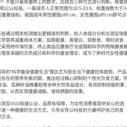
胖？不能只看体重秤上的数字，应结合三种方式进行判断。体重
和公认标准。一般成年人正常范围为
18.5-23.9
，体重指数大于
2
的重要指标。我国成年男性腰围≥
90 cm
、女性腰围≥
85 cm
即可诊
还会通过相关检测做出更精准的判断，如人体成分分析仪测定体
医学营养减重具体方案，如限能量、高蛋白、轻断食、限时进食
议采用地中海饮食、终止高血压膳食疗法或借助科学的特殊膳食
凭借其卓越的天然成分和科学的瘦身理念，成为了新时代女性健
导的“科学瘦身健康生活”理念尤为契合当下健康控体趋势。产品
能存在的营养失衡问题，推出经过精心研制的个性化饮食方案。
籽油、亚麻籽油微囊粉等多种天然有益成分，有效抑制体脂积累
过程，从而实现健康减脂、增效燃脂的效果。
检测及
SGS
权威认证，品质有保障，为女性消费者提供安心的选
传递一种健康的生活方式，引导女性以科技的力量呵护自己的身
理方法。