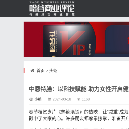
首页
>
头条
中恩特膳：以科技赋能 助力女性开启
小编
2024-03-18
1168
春节档贺岁片《热辣滚烫》的热映，让“减重”成为
戳中了大家的心。许多朋友都摩拳擦掌，准备开启