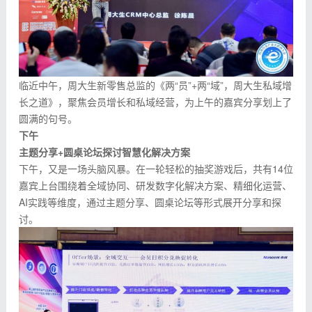
临近中午，周大生新零售总监的《两“员”+两“域”，周大生私域增
长之道》，聚焦会员增长和私域经营，为上午的嘉宾分享划上了
圆满的句号。
下午
主题分享
+
圆桌论坛探讨智慧
化解决
方案
下午，又是一场头脑风暴。在一轮轻松的抽奖游戏后，共有14位
嘉宾上台围绕着全域协同、研发数字化解决方案、精细化运营、
AI实践等维度，通过主题分享、圆桌论坛等形式展开分享和探
讨。