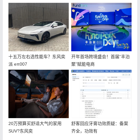
十五万左右选性能车？东风奕
开年首场跨境盛会！首届“丰泊
派 eπ007
聚”赋能电商
20万预算买舒适大气的家用
​舒客回应牙膏功效质疑：备案
SUV?东风奕
齐全，功效有