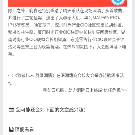
除此之外，晚宴还特别邀请了晴天乐队在现场演唱了多首歌曲，
并进行了三轮抽奖，送出了大疆无人机、华为MATE60 PRO、
IP15等奖品。晚宴期间，深圳时尚行业CIO社区理事长胡剑雄、
秘书长林生晓、厦门时尚行业CIO联盟会长特步集团唐坤军、湖
南时尚行业CIO联盟会长胡智勇、东莞零售行业CIO联盟会长钟
达龙等嘉宾上台为晚宴祝酒。在热烈的氛围下，大会圆满落下帷
幕。
《致敬伟人 凝聚湘情》在深湘籍商会校友会举办诗歌颂唱活
<<
动
移动云电脑，助力消除云上终端“信任危机”
>>
您可能还会对下面的文章感兴趣：
随便看看