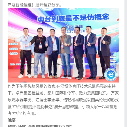
产及智能运维》展开精彩分享。
作为下午场头脑风暴的收官,在滔博体育IT技术总监冯亮的主持
下，卓尚集团桂益龙、影儿国际孔令军、歌力思集团张乐、万家
乐燃水器李勇、江博士李永华、倍轻松易晓斌以圆桌论坛的形式
就“中台到底是不是伪概念”展开思想碰撞，引领大家一起深度思
考“中台”的应用。
晚宴
颁奖
+
抽奖
+
乐队现场演绎“聚力之夜”